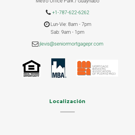
Metro Office Park / Guaynabo
+1-787-622-6262
Lun-Vie: 8am - 7pm
Sab: 9am - 1pm
jlevis@seniormortgagepr.com
Localización