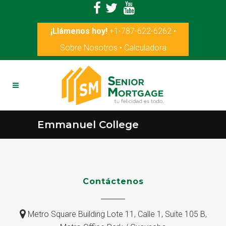
¡Llámenos hoy!
+1-787-622-6262
•
Sobre Nosotros
•
Calculadora
Emmanuel College
Contáctenos
Metro Square Building Lote 11, Calle 1, Suite 105 B,